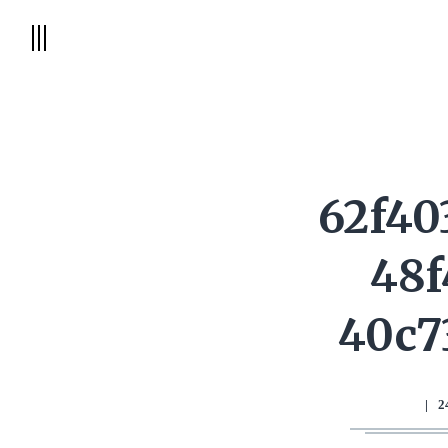
62f40
48f
40c7
|
2