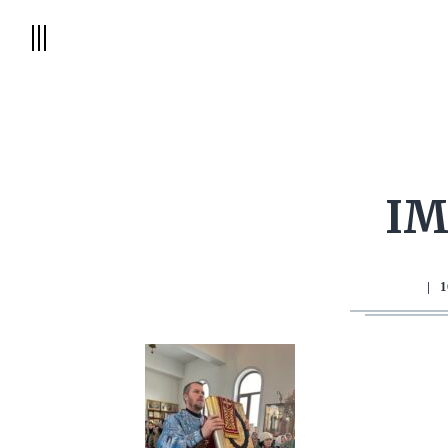
IM
|
1