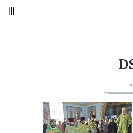
_D
|
0