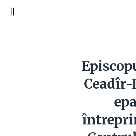
Episcopu
Ceadîr-
epa
întrepri