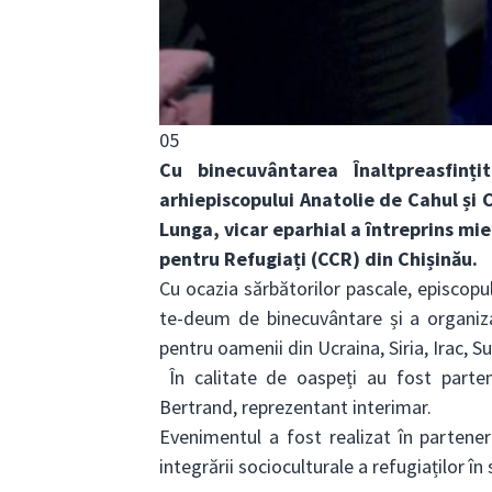
05
Cu binecuvântarea Înaltpreasfințit
arhiepiscopului Anatolie de Cahul și 
Lunga, vicar eparhial a întreprins mie
pentru Refugiați (CCR) din Chișinău.
Cu ocazia sărbătorilor pascale, episcopu
te-deum de binecuvântare și a organiza
pentru oamenii din Ucraina, Siria, Irac, Su
În calitate de oaspeți au fost parte
Bertrand, reprezentant interimar.
Evenimentul a fost realizat în partene
integrării socioculturale a refugiaților 