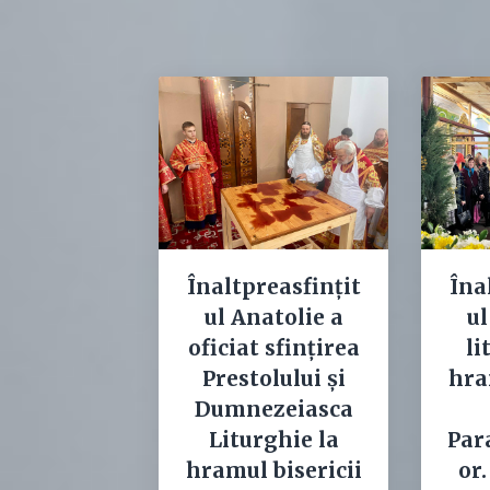
Înaltpreasfințit
Îna
ul Anatolie a
ul
oficiat sfințirea
li
Prestolului și
hra
Dumnezeiasca
Liturghie la
Par
hramul bisericii
or.