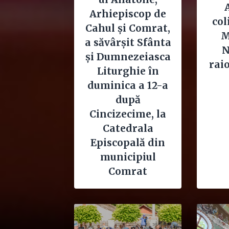
Arhiepiscop de
col
Cahul și Comrat,
M
a săvârșit Sfânta
N
și Dumnezeiasca
rai
Liturghie în
duminica a 12-a
după
Cincizecime, la
Catedrala
Episcopală din
municipiul
Comrat