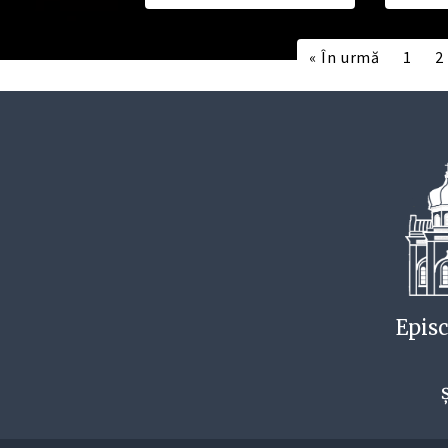
« În urmă
1
2
Episc