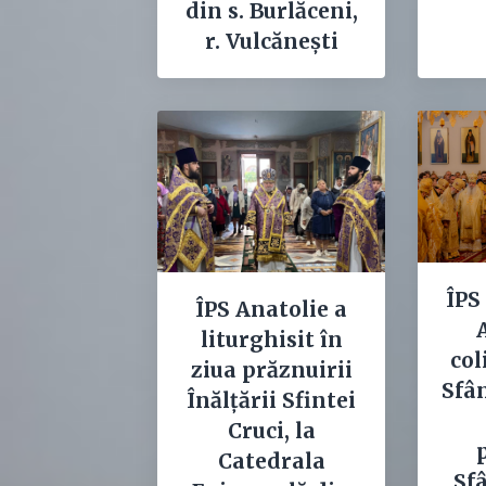
din s. Burlăceni,
r. Vulcănești
ÎPS
ÎPS Anatolie a
liturghisit în
col
ziua prăznuirii
Sfâ
Înălțării Sfintei
Cruci, la
Catedrala
Sf