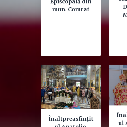
Episcopală din
D
mun. Comrat
M
Îna
Înaltpreasfințit
ul
ul Anatolie,