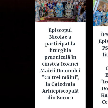
Episcopul
ÎPS
Nicolae a
Epi
participat la
PS
liturghia
li
praznicală în
cinstea Icoanei
C
Maicii Domnului
E
”Cu trei mâini”,
“I
la Catedrala
Do
Arhiepiscopală
Ka
din Soroca
Ce