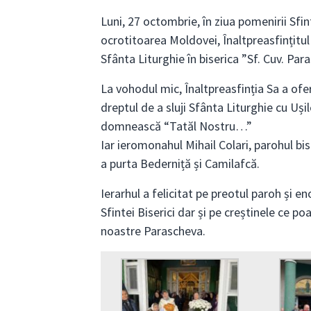
Luni, 27 octombrie, în ziua pomenirii Sfi
ocrotitoarea Moldovei, Înaltpreasfințitul
Sfânta Liturghie în biserica ”Sf. Cuv. Para
La vohodul mic, Înaltpreasfinția Sa a ofer
dreptul de a sluji Sfânta Liturghie cu Uș
domnească “Tatăl Nostru…”
Iar ieromonahul Mihail Colari, parohul bis
a purta Bederniță și Camilafcă.
Ierarhul a felicitat pe preotul paroh și en
Sfintei Biserici dar și pe creștinele ce p
noastre Parascheva.