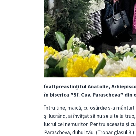
Înaltpreasfințitul Anatolie, Arhiepisc
în biserica ”Sf. Cuv. Parascheva” din or
Întru tine, maică, cu osârdie s-a mântuit 
şi lucrând, ai învăţat să nu se uite la trup
lucrul cel nemuritor. Pentru aceasta şi c
Parascheva, duhul tău. (Tropar glasul 8 )