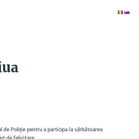
iua
l de Poliție pentru a participa la sărbătoarea
t de felicitare: