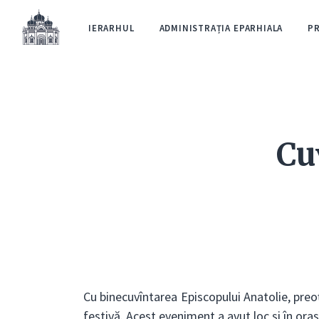
IERARHUL
ADMINISTRAȚIA EPARHIALA
P
Cu
Cu binecuvîntarea Episcopului Anatolie, preoț
festivă. Acest eveniment a avut loc și în ora