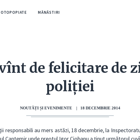
ROTOPOPIATE
MĂNĂSTIRI
vînt de felicitare de z
poliției
NOUTĂȚI ȘI EVENIMENTE
|
18 DECEMBRIE 2014
ii responsabili au mers astăzi, 18 decembrie, la Inspectoratu
șul Cantemir unde preotul Igor Ciobanu a ținut următorul cuvîn