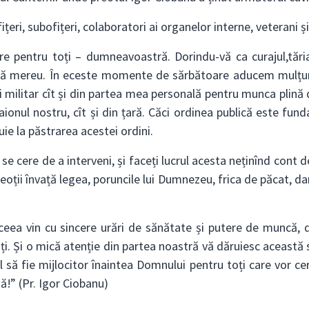
ri, subofițeri, colaboratori ai organelor interne, veterani și c
are pentru toți – dumneavoastră. Dorindu-vă ca curajul,tări
că mereu. În eceste momente de sărbătoare aducem mulțumi
ilitar cît și din partea mea personală pentru munca plină de s
raionul nostru, cît și din țară. Căci ordinea publică este fun
ie la păstrarea acestei ordini.
cere de a interveni, și faceți lucrul acesta neținînd cont d
oții învață legea, poruncile lui Dumnezeu, frica de păcat, dar
aceea vin cu sincere urări de sănătate și putere de muncă, d
ți. Și o mică atenție din partea noastră vă dăruiesc această 
să fie mijlocitor înaintea Domnului pentru toți care vor cere 
ă!” (Pr. Igor Ciobanu)