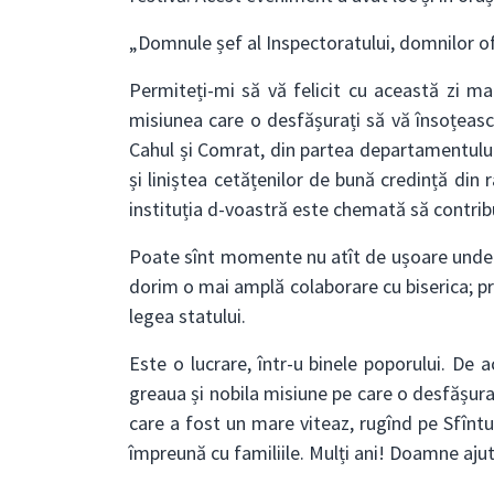
„Domnule șef al Inspectoratului, domnilor ofițe
Permiteți-mi să vă felicit cu această zi m
misiunea care o desfășurați să vă însoțeas
Cahul și Comrat, din partea departamentului m
și liniștea cetățenilor de bună credință din 
instituția d-voastră este chemată să contribu
Poate sînt momente nu atît de ușoare unde se 
dorim o mai amplă colaborare cu biserica; pre
legea statului.
Este o lucrare, într-u binele poporului. De 
greaua și nobila misiune pe care o desfășura
care a fost un mare viteaz, rugînd pe Sfîntul 
împreună cu familiile. Mulți ani! Doamne ajut