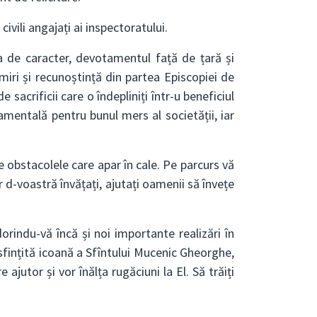
ivili angajați ai inspectoratului.
a de caracter, devotamentul față de țară și
ri și recunoștință din partea Episcopiei de
acrificii care o îndepliniți într-u beneficiul
damentală pentru bunul mers al societății, iar
e obstacolele care apar în cale. Pe parcurs vă
 d-voastră învățați, ajutați oamenii să învețe
orindu-vă încă și noi importante realizări în
sfințită icoană a Sfîntului Mucenic Gheorghe,
ajutor și vor înălța rugăciuni la El. Să trăiți