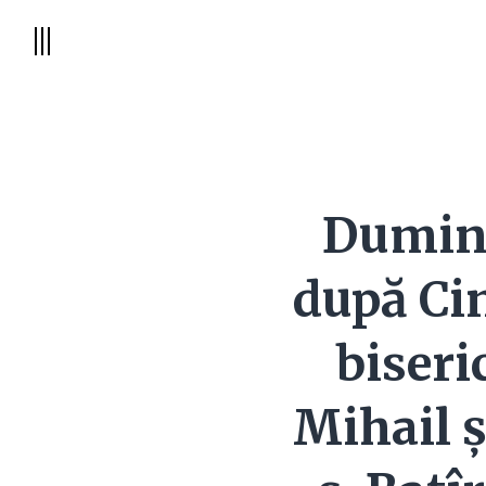
Dumini
după Cin
biseri
Mihail ș