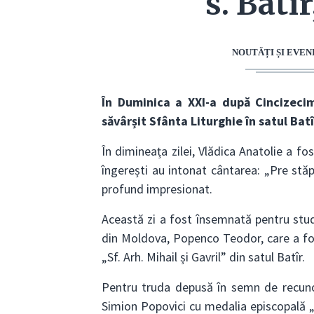
s. Batîr
NOUTĂȚI ȘI EVE
În Duminica a XXI-a după Cincizeci
săvârșit Sfânta Liturghie în satul Batî
În dimineața zilei, Vlădica Anatolie a fo
îngerești au intonat cântarea: „Pre stă
profund impresionat.
Această zi a fost însemnată pentru stud
din Moldova, Popenco Teodor, care a fos
„Sf. Arh. Mihail și Gavril” din satul Batîr.
Pentru truda depusă în semn de recunoș
Simion Popovici cu medalia episcopală 