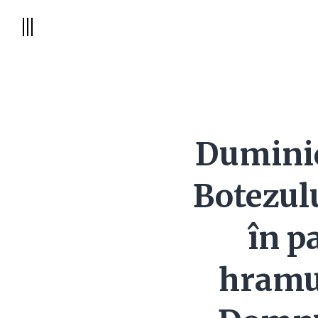
Duminic
Botezul
în p
hramu