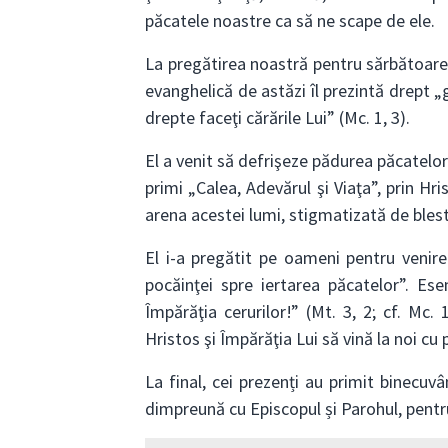
păcatele noastre ca să ne scape de ele.
La pregătirea noastră pentru sărbătoare
evanghelică de astăzi îl prezintă drept „g
drepte faceţi cărările Lui” (Mc. 1, 3).
El a venit să defrişeze pădurea păcatelor
primi „Calea, Adevărul şi Viaţa”, prin Hr
arena acestei lumi, stigmatizată de ble
El i-a pregătit pe oameni pentru venire
pocăinţei spre iertarea păcatelor”. Ese
Împărăţia cerurilor!” (Mt. 3, 2; cf. Mc.
Hristos şi Împărăţia Lui să vină la noi cu 
La final, cei prezenți au primit binecuv
dimpreună cu Episcopul și Parohul, pentr