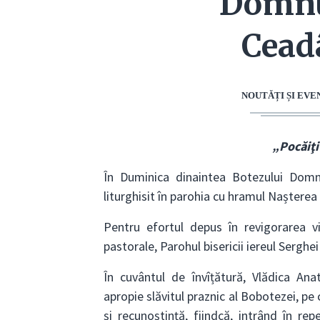
Domnul
Cead
NOUTĂȚI ȘI EV
„Pocăiţi-
În Duminica dinaintea Botezului Domn
liturghisit în parohia cu hramul Nașter
Pentru efortul depus în revigorarea vie
pastorale, Parohul bisericii iereul Serghe
În cuvântul de învîțătură, Vlădica Ana
apropie slăvitul praznic al Bobotezei, pe
şi recunoştinţă, fiindcă, intrând în re