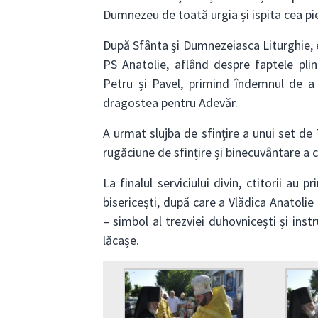
Dumnezeu de toată urgia și ispita cea pi
După Sfânta și Dumnezeiasca Liturghie, e
PS Anatolie, aflând despre faptele pline
Petru și Pavel, primind îndemnul de a l
dragostea pentru Adevăr.
A urmat slujba de sfințire a unui set de 
rugăciune de sfințire și binecuvântare a c
La finalul serviciului divin, ctitorii au 
bisericești, după care a Vlădica Anatoli
– simbol al trezviei duhovnicești și ins
lăcașe.