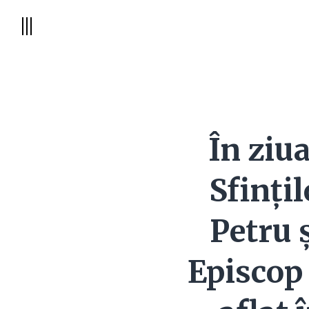
În ziu
Sfinți
Petru 
Episcop 