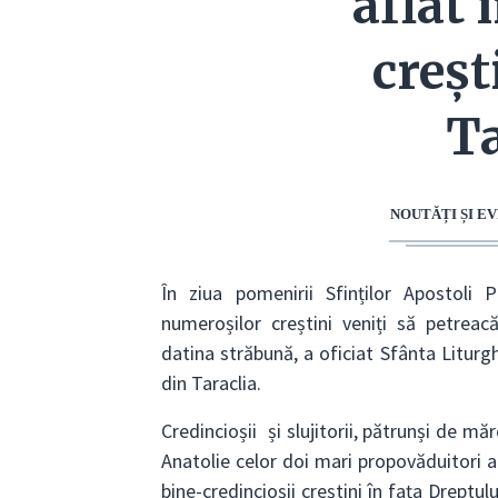
aflat 
creșt
Ta
NOUTĂȚI ȘI 
În ziua pomenirii Sfinților Apostoli 
numeroșilor creștini veniți să petreac
datina străbună, a oficiat Sfânta Litur
din Taraclia.
Credincioșii și slujitorii, pătrunși de m
Anatolie celor doi mari propovăduitori ai
bine-credincioșii creștini în fața Dreptul