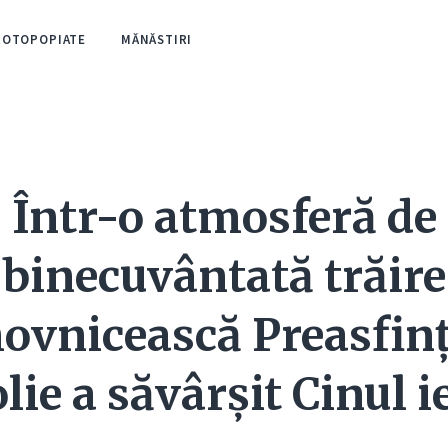
ROTOPOPIATE
MĂNĂSTIRI
Într-o atmosferă de
binecuvântată trăire
ovnicească Preasfinț
lie a săvârșit Cinul ie