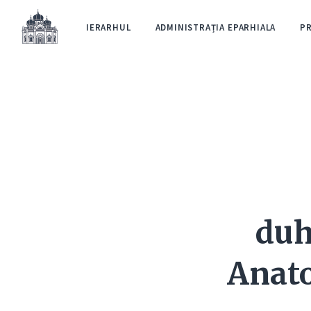
IERARHUL
ADMINISTRAȚIA EPARHIALA
P
duh
Anato