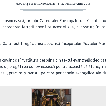
NOUTĂȚI ȘI EVENIMENTE
|
22 FEBRUARIE 2015
uhovnicească, preoții Catedralei Episcopale din Cahul s-
și acordarea iertării specifice acestei zile, cunoscută în 
ia Sa a rostit rugăciunea specifică începutului Postului Mar
un cuvânt de învățătură desprins din textul evanghelic dedicat 
inului, pregătirea duhovnicească pentru această călătorie, imp
zeu, precum și sensul pe care pericopele evangelice ale dum