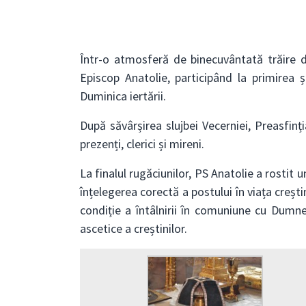
Într-o atmosferă de binecuvântată trăire d
Episcop Anatolie, participând la primirea 
Duminica iertării.
După săvârșirea slujbei Vecerniei, Preasfinț
prezenți, clerici și mireni.
La finalul rugăciunilor, PS Anatolie a rostit 
înțelegerea corectă a postului în viața creșt
condiție a întâlnirii în comuniune cu Dumne
ascetice a creștinilor.