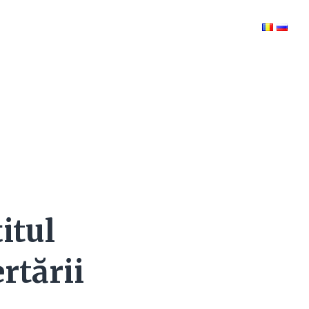
itul
rtării