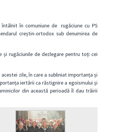
au întâlnit în comuniune de rugăciune cu PS
calendarul creștin-ortodox sub denumirea de
e și rugăciunile de dezlegare pentru toți cei
acestei zile, în care a subliniat importanța și
ortanța iertării ca răstignire a egoismului și
inicilor din această perioadă îl dau trăirii