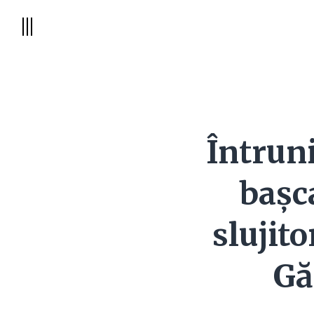
Întruni
başc
slujit
Gă