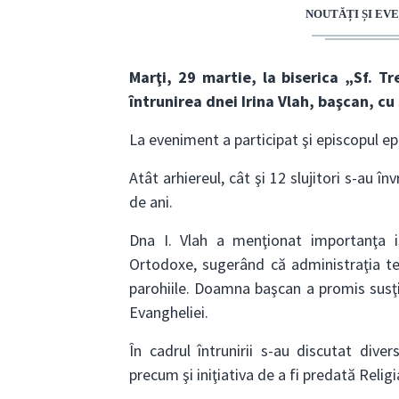
NOUTĂȚI ȘI E
Marţi, 29 martie, la biserica „Sf. T
întrunirea dnei Irina Vlah, başcan, cu 
La eveniment a participat şi episcopul ep
Atât arhiereul, cât şi 12 slujitori s-au 
de ani.
Dna I. Vlah a menţionat importanţa ist
Ortodoxe, sugerând că administraţia ter
parohiile. Doamna başcan a promis susţi
Evangheliei.
În cadrul întrunirii s-au discutat dive
precum şi iniţiativa de a fi predată Religi