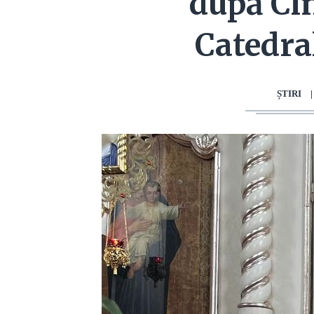
după Cin
Catedra
ȘTIRI
|