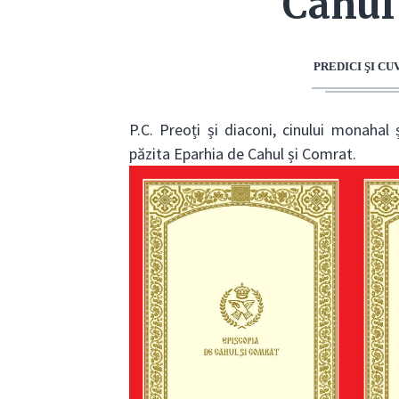
Cahul
PREDICI ŞI C
P.C. Preoți și diaconi, cinului monahal
păzita Eparhia de Cahul și Comrat.