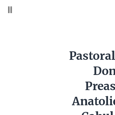
Pastoral
Dom
Preas
Anatoli