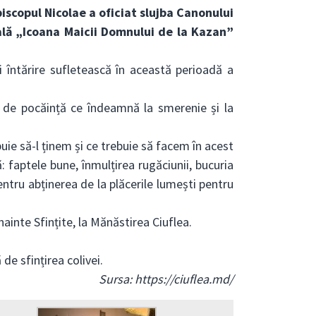
piscopul Nicolae a oficiat slujba Canonului
pală „Icoana Maicii Domnului de la Kazan”
și întărire sufletească în această perioadă a
 de pocăință ce îndeamnă la smerenie și la
buie să-l ținem și ce trebuie să facem în acest
faptele bune, înmulțirea rugăciunii, bucuria
tru abținerea de la plăcerile lumești pentru
ainte Sfințite, la Mănăstirea Ciuflea.
de sfințirea colivei.
Sursa: https://ciuflea.md/