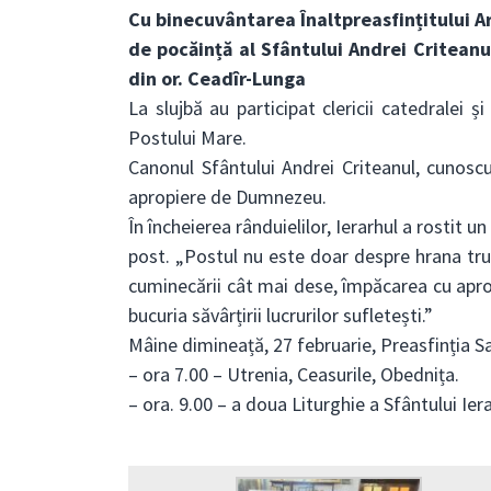
Cu binecuvântarea Înaltpreasfințitului Arh
de pocăință al Sfântului Andrei Criteanu
din or. Ceadîr-Lunga
La slujbă au participat clericii catedralei 
Postului Mare.
Canonul Sfântului Andrei Criteanul, cunos
apropiere de Dumnezeu.
În încheierea rânduielilor, Ierarhul a rostit 
post. „Postul nu este doar despre hrana tru
cuminecării cât mai dese, împăcarea cu apro
bucuria săvârțirii lucrurilor sufletești.”
Mâine dimineață, 27 februarie, Preasfinția Sa
– ora 7.00 – Utrenia, Ceasurile, Obednița.
– ora. 9.00 – a doua Liturghie a Sfântului Ier