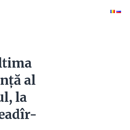
ultima
nță al
l, la
eadîr-