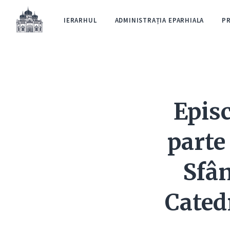
IERARHUL
ADMINISTRAȚIA EPARHIALA
P
Episc
parte
Sfân
Cated