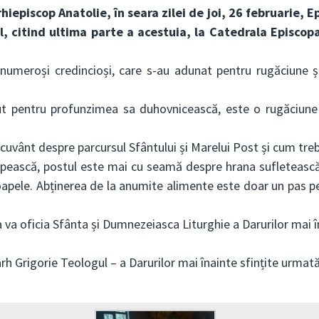
iepiscop Anatolie, în seara zilei de joi, 26 februarie, E
l, citind ultima parte a acestuia, la Catedrala Episco
și numeroși credincioși, care s-au adunat pentru rugăciune 
cut pentru profunzimea sa duhovnicească, este o rugăciune
un cuvânt despre parcursul Sfântului și Marelui Post și cum tre
pească, postul este mai cu seamă despre hrana sufletească: 
apele. Abținerea de la anumite alimente este doar un pas pen
 va oficia Sfânta și Dumnezeiasca Liturghie a Darurilor mai în
arh Grigorie Teologul – a Darurilor mai înainte sfințite urmată 