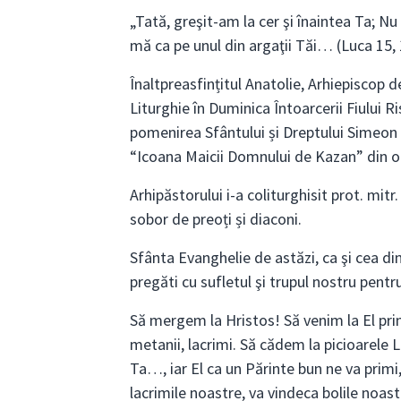
„Tată, greşit-am la cer şi înaintea Ta; 
mă ca pe unul din argaţii Tăi… (Luca 15,
Înaltpreasfințitul Anatolie, Arhiepiscop 
Liturghie în Duminica Întoarcerii Fiului R
pomenirea Sfântului și Dreptului Simeon 
“Icoana Maicii Domnului de Kazan” din o
Arhipăstorului i-a coliturghisit prot. mit
sobor de preoți și diaconi.
Sfânta Evanghelie de astăzi, ca şi cea di
pregăti cu sufletul şi trupul nostru pentr
Să mergem la Hristos! Să venim la El prin
metanii, lacrimi. Să cădem la picioarele L
Ta…, iar El ca un Părinte bun ne va primi
lacrimile noastre, va vindeca bolile noast