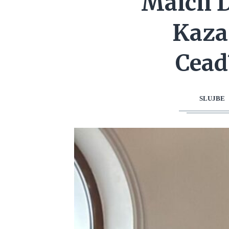
Maicii 
Kazan
Cead
SLUJBE