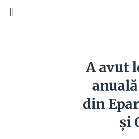
A avut 
anuală 
din Epar
și