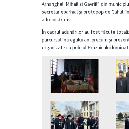
Arhangheli Mihail și Gavriil” din municipi
secretar eparhial și protopop de Cahul, î
administrativ.
În cadrul adunărilor au fost făcute totali
parcursul întregului an, precum și prezent
organizate cu prilejul Praznicului luminat